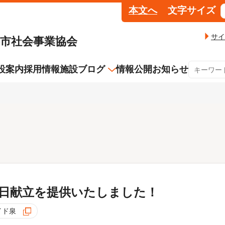
本文へ
文字サイズ
サイ
浜市社会事業協会
設案内
採用情報
施設ブログ
情報公開
お知らせ
法人の取り組み
横浜市中央浩生館
横浜市大岡地域
横浜市保土ケ谷区
居宅サポート・
生活支援センター
10年プラン（第2期）
ター
就労継続支援Ａ型事業アテイン
よこはまリバー
横浜市多機能型拠点 こまち
多機能型事業所
介護職員等特定処遇改善加
算について
うるおい南
就労継続支援B
看護師の就職支度金制度に
んぽぽ
CaféTurtle
ついて
の日献立を提供いたしました！
イド泉