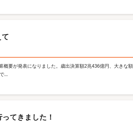
えて
算概要が発表になりました。歳出決算額2兆436億円、大きな
..
行ってきました！