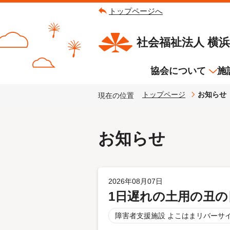
トップページへ
社会福祉法人 横
協会について
施
トップページ
お知らせ
現在の位置
基本情報
よこはまリバーサイド泉
横浜市簑沢地域ケアプラザ
法人概要
お知らせ
横浜市鶴見区生活支援セン
よこはまリバーサイド泉Ⅲ
基本理念
のぞみ・ひまわり
施設案内
左近山特別支援学校内
放課後等デイサービス た
2026年08月07日
1日遅れの土用の丑
障害者支援施設 よこはまリバーサ