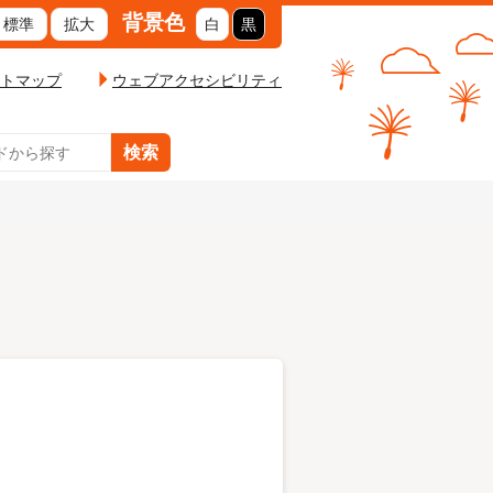
背景色
標準
拡大
白
黒
トマップ
ウェブアクセシビリティ
ケアプラザ
リバーサイド泉
サイド泉Ⅱ 光梨
インカル
型事業
全てをみる