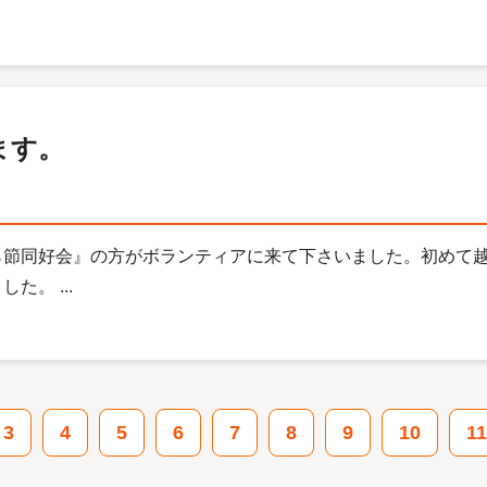
ます。
ら節同好会』の方がボランティアに来て下さいました。初めて
。 ...
3
4
5
6
7
8
9
10
11