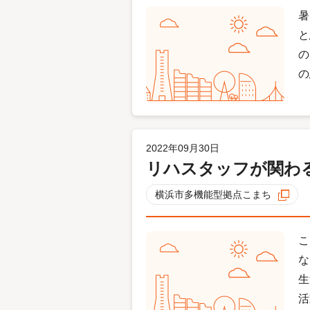
暑
と
の
の
2022年09月30日
リハスタッフが関わ
横浜市多機能型拠点こまち
こ
な
生
活