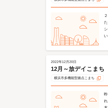
２
た
シ
い
2022年12月20日
12月～放デイこまち
横浜市多機能型拠点こまち
昨
れ
本