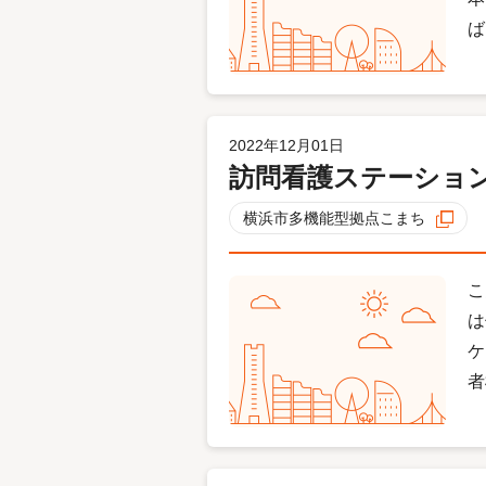
2022年12月01日
訪問看護ステーショ
横浜市多機能型拠点こまち
こ
は
ケ
者