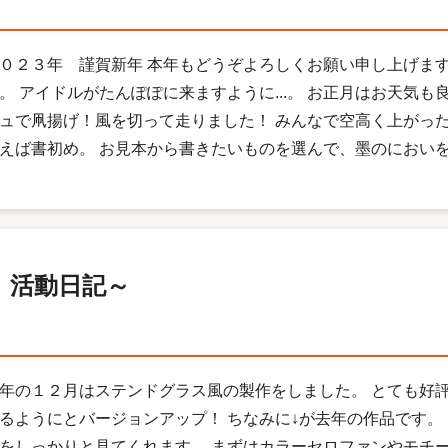
０２３年 謹賀新年 本年もどうぞよろしくお願い申し上げます
。 アイドルがたんぽぽに来ますように...。 お正月はお天気も
ュで凧揚げ！風を切って走りました！ みんなで空高く上がった
えば書初め。 お見本から書きたいものを選んで、墨のにおいを感
 活動日記～
年の１２月はステンドグラス風の製作をしました。 とても好
るようにとバージョンアップ！ ちなみに↓が去年の作品です。
をしっかりと見てくれます。 まずはカラーセロファンやモチー