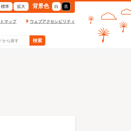
背景色
標準
拡大
白
黒
トマップ
ウェブアクセシビリティ
ケアプラザ
リバーサイド泉
サイド泉Ⅱ 光梨
インカル
型事業
全てをみる