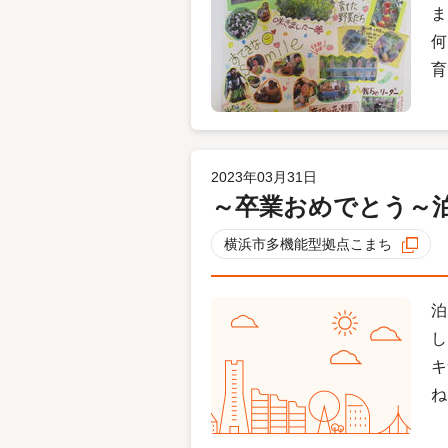
ま
何
育
2023年03月31日
～卒業おめでとう～
横浜市多機能型拠点こまち
泊
し
キ
ね