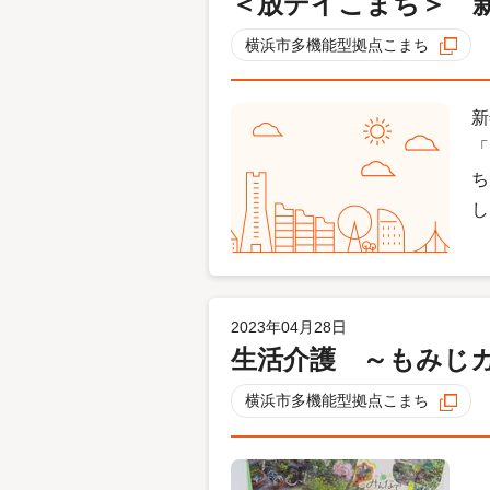
＜放デイこまち＞ 
横浜市多機能型拠点こまち
新
「
ち
し
2023年04月28日
生活介護 ～もみじ
横浜市多機能型拠点こまち
も