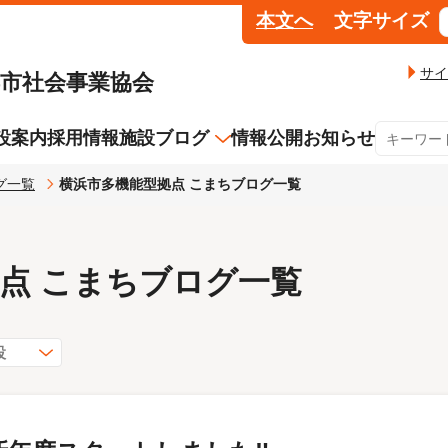
本文へ
文字サイズ
サイ
浜市社会事業協会
設案内
採用情報
施設ブログ
情報公開
お知らせ
グ一覧
横浜市多機能型拠点 こまちブログ一覧
法人の取り組み
横浜市中央浩生館
横浜市大岡地域
横浜市保土ケ谷区
居宅サポート・
生活支援センター
10年プラン（第2期）
ター
就労継続支援Ａ型事業アテイン
よこはまリバー
点 こまちブログ一覧
横浜市多機能型拠点 こまち
多機能型事業所
介護職員等特定処遇改善加
算について
うるおい南
就労継続支援B
看護師の就職支度金制度に
んぽぽ
CaféTurtle
設
ついて