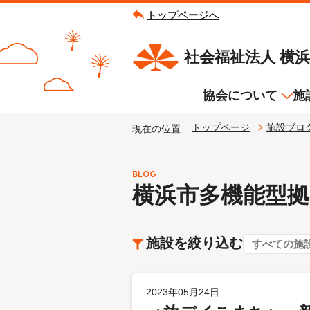
トップページへ
トップページへ
社会福祉法人 横
協会について
施
トップページ
施設ブロ
現在の位置
基本情報
よこはまリバーサイド泉
横浜市簑沢地域ケアプラザ
BLOG
法人概要
横浜市鶴見区生活支援セン
横浜市多機能型拠
よこはまリバーサイド泉Ⅲ
基本理念
のぞみ・ひまわり
施設案内
左近山特別支援学校内
施設を絞り込む
放課後等デイサービス た
すべての施
2023年05月24日