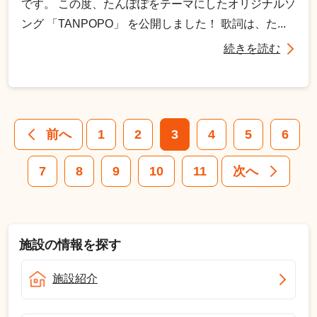
です。 この度、たんぽぽをテーマにしたオリジナルソ
ング 「TANPOPO」 を公開しました！ 歌詞は、た...
続きを読む
前へ
1
2
3
4
5
6
7
8
9
10
11
次へ
施設の情報を探す
施設紹介